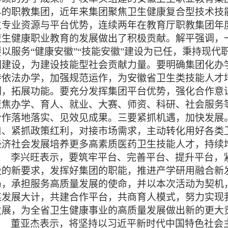
早的职教集团，近年来集团聚焦卫生健康复合型技术技
位专业资源与平台优势，连续两年在教育厅职教集团年
卫生健康职业教育的发展做出了积极贡献。解平强调，
要以服务“健康安徽”“技能安徽”建设为已任，秉持现
团建设，为建设技能型社会贡献力量。要明确集团化办
持依法办学，加强规范运作，为安徽省卫生类技能人才
制，拓展功能。要充分发挥集团平台优势，强化合作意
聚焦办学、育人、就业、大赛、师资、科研、社会服务
合作落地落实、见效见成果。三要紧抓机遇，加快发展
口、紧抓政策红利，对接市场需求，主动转化用好各类
经济社会发展培养更多高素质医药卫生技能人才，持续
李兴旺表示，要筑牢平台、完善平台、提升平台，紧
设的新要求，发挥好集团的职能，推进产学研用融合新
局，承担服务高质量发展的使命，并以本次活动为契机
谋发展大计，共建合作平台，共商育人模式，努力实现
发展，为全省卫生健康事业的高质量发展做出新的更大
董亚杰表示，将坚持以习近平新时代中国特色社会