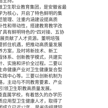
超主持。
徽卫生职业教育集团，是安徽省最
学为核心，开启了特色鲜明的集
范管理、注重内涵建设提高质
补性和带动性，搭建教育教学改
了具有鲜明特色的“四对接、五协
发展贡献了人才资源。董明培强
要抓住机遇，把推动高质量发展
养方案，及时将新技术、新工
程体系、创新教学模式，共建实
计、实施和评价全过程。二要以
生命健康产业对卫生健康复合型
实践中心等。三要以创新机制为
路，主动与不同教育要素、产业
,引领卫生职教高质量发展。
委直属学校，有着悠久的办学历
质应用型卫生健康人才，取得了
成立已近17年，是省内组建较