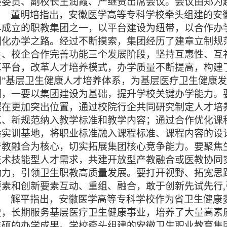
委委员、副校长王润霞、严继贵出席会议。会议由郑为
董明培指出，安徽医学高等专科学校牵头组建的安
早成立的职教集团之一，以平台建设为纽带，以合作办
团化办学之路。经过不断摸索，集团经历了建章立制规
量、校企合作完善功能三个发展阶段，坚持互惠性、互
革平台，改革人才培养模式，办学质量不断提高，构建
同”基层卫生健康人才培养体系，为基层医疗卫生健康
调，一要以集团建设为基础，提升学校关键办学能力。
摆在更加突出位置，通过校院行企共同研究制定人才培
艺、新规范纳入教学标准和教学内容；通过合作优化课
验实训基地，将职业标准融入课程标准、课程内容的设
产教融合为核心，切实拓展集团核心竞争能力。要聚焦
技术技能型人才需求，共建开放型产教融合或医教协同
动力，引领卫生职教高质量发展。要打开视野、拓宽思
要素和创新要素互动、重组、融合，敢于创新先试先行
解平指出，安徽医学高等专科学校作为省卫生健康
史，长期服务基层医疗卫生健康事业，培养了大量高素
丰硕的办学成果。学校牵头组建的安徽卫生职业教育集团